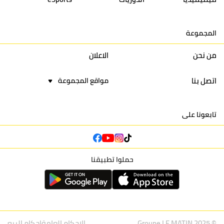
15
اتحاد يعقوب المنصور
30
34
44
30
المجموعة
16
نادي أولمبيك آسفي
30
24
42
22
من نحن
الاعلان
اتصل بنا
مواقع المجموعة
تابعونا على
حملوا تطبيقنا
© Groupe LE MATIN 2025
الاحكام العامة
احكام البيع