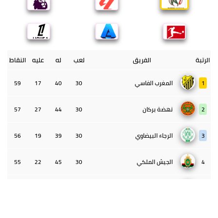
الرتبة
الفريق
لعب
له
عليه
النقاط
1
المغرب الفاسي
30
40
17
59
2
نهضة بركان
30
44
27
57
3
الرجاء البيضاوي
30
39
19
56
4
الجيش الملكي
30
45
22
55
5
الوداد البيضاوي
30
39
33
43
6
الدفاع الحسني الجديدي
30
30
34
40