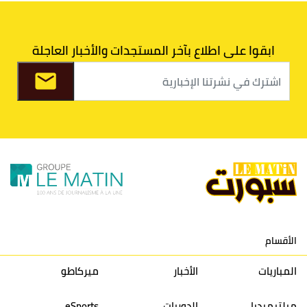
7
اتحاد طنجة
30
27
31
39
ابقوا على اطلاع بآخر المستجدات والأخبار العاجلة
8
الفتح الرياضي
30
31
36
37
9
الكوكب المراكشي
30
27
26
36
10
النادي المكناسي
30
24
33
36
11
نادي النهضة زمامرة
30
28
37
33
12
حسنية أكادير
30
27
39
33
الأقسام
13
إتحاد تواركة
30
32
40
31
المباريات
الأخبار
ميركاطو
14
أولمبيك الدشيرة
30
29
40
30
ميلتيميديا
الدوريات
eSports