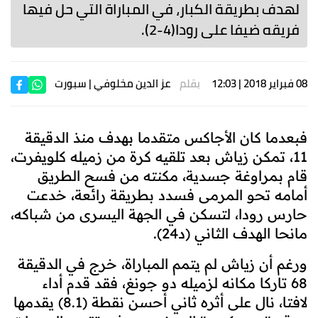
لهدف بطريقة الكبار، في المباراة التي حل فيها
فريقه ضيفا على رودا(4-2).
08 فبراير 2018 | 12:03
بقلم
عز الدين مخلوفي
| سبورت
فبعدما كان الأجاكس متقدما بهدف منذ الدقيقة
11، تمكن زياش بعد تلقيه كرة من زميله كلويفرت،
قام بمراوغة جسدية، مكنته من فسح الطريق
أمامه تحو المرمى فسدد بطريقة رائعة، خدعت
حارس رودا، لتسكن في الجهة اليسرى من شباكه،
مانحا الهدف الثاني (د24).
ورغم أن زياش لم يتمم المباراة، خرج في الدقيقة
68 تاركا مكانه لزميله دو جونغ، فقد قدم أداء
لافتا، نال على أثره ثاني أحسن نقطة (8.1) يقدمها