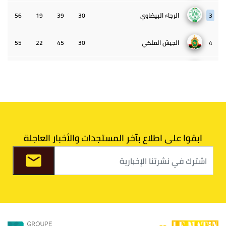
3
الرجاء البيضاوي
30
39
19
56
4
الجيش الملكي
30
45
22
55
5
الوداد البيضاوي
30
39
33
43
6
الدفاع الحسني الجديدي
30
30
34
40
7
اتحاد طنجة
30
27
31
39
ابقوا على اطلاع بآخر المستجدات والأخبار العاجلة
8
الفتح الرياضي
30
31
36
37
9
الكوكب المراكشي
30
27
26
36
10
النادي المكناسي
30
24
33
36