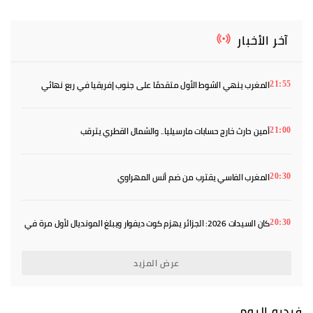
آخر الأخبار
المغرب ينهي الشوط الأول متقدمًا على جنوب إفريقيا في ربع نهائي
21:55
«كان» السيدات
أمين حارث خارج حسابات مارسيليا.. والشمال القطري يترقب
21:00
المغرب الفاسي يقترب من ضم أنس المهراوي
20:30
كان السيدات 2026: الجزائر يهزم كوت ديفوار ويبلغ المونديال لأول مرة في
20:30
تاريخه
عرض المزيد
فيديو اليوم