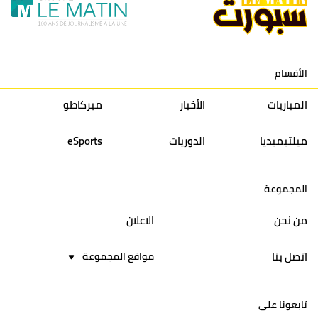
11
نادي النهضة زمامرة
30
28
37
33
12
حسنية أكادير
30
27
39
33
الأقسام
13
إتحاد تواركة
30
32
40
31
المباريات
الأخبار
ميركاطو
14
أولمبيك الدشيرة
30
29
40
30
ميلتيميديا
الدوريات
eSports
15
اتحاد يعقوب المنصور
30
34
44
30
المجموعة
16
نادي أولمبيك آسفي
30
24
42
22
من نحن
الاعلان
اتصل بنا
مواقع المجموعة
تابعونا على