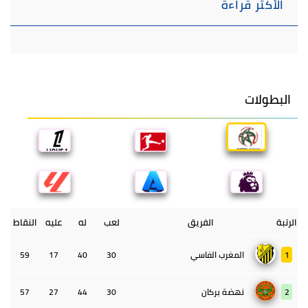
الأكثر قراءة
البطولات
الرتبة
الفريق
لعب
له
عليه
النقاط
1
المغرب الفاسي
30
40
17
59
2
نهضة بركان
30
44
27
57