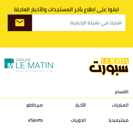
7
اتحاد طنجة
30
27
31
39
ابقوا على اطلاع بآخر المستجدات والأخبار العاجلة
8
الفتح الرياضي
30
31
36
37
9
الكوكب المراكشي
30
27
26
36
10
النادي المكناسي
30
24
33
36
11
نادي النهضة زمامرة
30
28
37
33
12
حسنية أكادير
30
27
39
33
الأقسام
13
إتحاد تواركة
30
32
40
31
المباريات
الأخبار
ميركاطو
14
أولمبيك الدشيرة
30
29
40
30
ميلتيميديا
الدوريات
eSports
15
اتحاد يعقوب المنصور
30
34
44
30