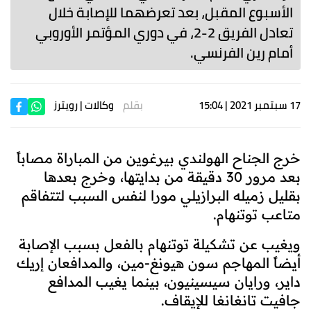
الأسبوع المقبل، بعد تعرضهما للإصابة خلال
تعادل الفريق 2-2، في دوري المؤتمر الأوروبي
أمام رين الفرنسي.
17 سبتمبر 2021 | 15:04
بقلم
وكالات
| رويترز
خرج الجناح الهولندي بيرغوين من المباراة مصاباً
بعد مرور 30 دقيقة من بدايتها، وخرج بعدها
بقليل زميله البرازيلي مورا لنفس السبب لتتفاقم
متاعب توتنهام
.
ويغيب عن تشكيلة توتنهام بالفعل بسبب الإصابة
أيضاً المهاجم سون هيونغ-مين، والمدافعان إريك
داير، ورايان سيسينيون، بينما يغيب المدافع
جافيت تانغانغا للإيقاف
.