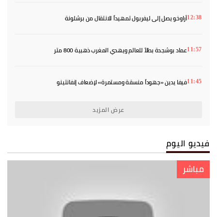
أراوخو يصل إلى ليفربول تمهيداً للانتقال من برشلونة
12:38
عماد بوشجدة بطلاً للعالم ويهدي المغرب ذهبية 800 متر
11:57
فيفا يدين «جهوداً منسقة ومستمرة» لإضعاف إنفانتينو
11:45
عرض المزيد
فيديو اليوم
مباشر