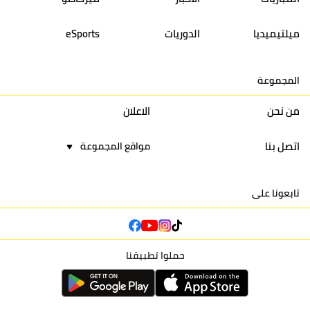
14
أولمبيك الدشيرة
30
29
40
30
ميلتيميديا
الدوريات
eSports
15
اتحاد يعقوب المنصور
30
34
44
30
المجموعة
16
نادي أولمبيك آسفي
30
24
42
22
من نحن
الاعلان
اتصل بنا
مواقع المجموعة
تابعونا على
حملوا تطبيقنا