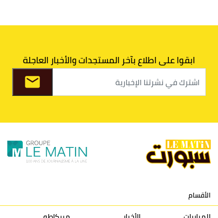
6
الدفاع الحسني الجديدي
30
30
34
40
7
اتحاد طنجة
30
27
31
39
ابقوا على اطلاع بآخر المستجدات والأخبار العاجلة
8
الفتح الرياضي
30
31
36
37
9
الكوكب المراكشي
30
27
26
36
10
النادي المكناسي
30
24
33
36
11
نادي النهضة زمامرة
30
28
37
33
12
حسنية أكادير
30
27
39
33
الأقسام
13
إتحاد تواركة
30
32
40
31
المباريات
الأخبار
ميركاطو