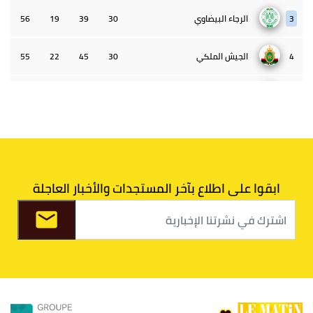
3
الرجاء البيضاوي
30
39
19
56
4
الجيش الملكي
30
45
22
55
5
الوداد البيضاوي
30
39
33
43
6
الدفاع الحسني الجديدي
30
30
34
40
7
اتحاد طنجة
30
27
31
39
ابقوا على اطلاع بآخر المستجدات والأخبار العاجلة
8
الفتح الرياضي
30
31
36
37
9
الكوكب المراكشي
30
27
26
36
10
النادي المكناسي
30
24
33
36