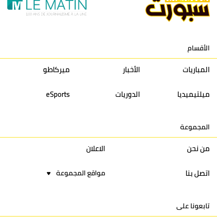
11
نادي النهضة زمامرة
30
28
37
33
12
حسنية أكادير
30
27
39
33
الأقسام
13
إتحاد تواركة
30
32
40
31
المباريات
الأخبار
ميركاطو
14
أولمبيك الدشيرة
30
29
40
30
ميلتيميديا
الدوريات
eSports
15
اتحاد يعقوب المنصور
30
34
44
30
المجموعة
16
نادي أولمبيك آسفي
30
24
42
22
من نحن
الاعلان
اتصل بنا
مواقع المجموعة
تابعونا على