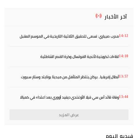
آخر الأخبار
مدرب صيباري: نسعى لتحقيق الثلاثية التاريخية في الموسم المقبل
14:12
لقاءات تكوينية لأندية الفوتسال وكرة القدم الشاطئية
14:10
أبطال إفريقيا.. بركان ينتظر المتأهل من ميدينا يونايتد وستار سبورت
13:57
والماص يواجه رحيمو البوركينابي
وفاة قائد أس سي فيلا الأوغندي ديفيد أووري بعد اعتداء في كمبالا
13:44
عرض المزيد
فيديو اليوم