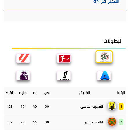
الأكثر قراءة
البطولات
الرتبة
الفريق
لعب
له
عليه
النقاط
1
المغرب الفاسي
30
40
17
59
2
نهضة بركان
30
44
27
57