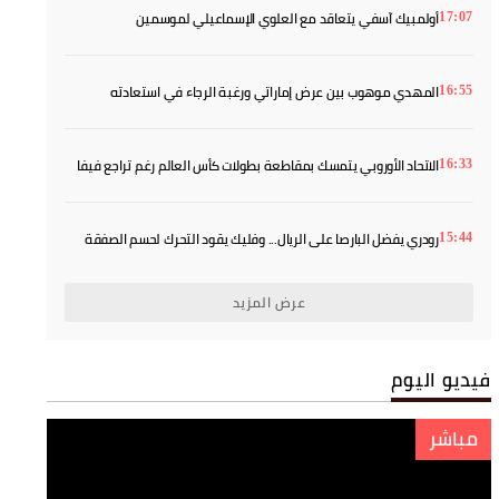
أولمبيك آسفي يتعاقد مع العلوي الإسماعيلي لموسمين
17:07
المهدي موهوب بين عرض إماراتي ورغبة الرجاء في استعادته
16:55
الاتحاد الأوروبي يتمسك بمقاطعة بطولات كأس العالم رغم تراجع فيفا
16:33
رودري يفضل البارصا على الريال... وفليك يقود التحرك لحسم الصفقة
15:44
عرض المزيد
فيديو اليوم
مباشر