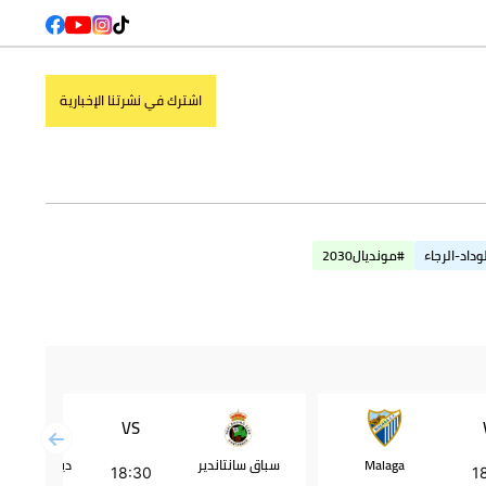
اشترك في نشرتنا الإخبارية
وداد-الرجاء
#مونديال2030
VS
Malaga
سباق سانتاندير
ديبورتيفو أل
18:30
1