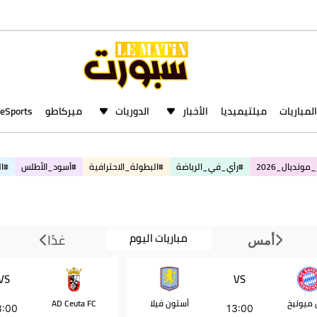
المباريات
ميلتيميديا
الأخبار
الدوريات
ميركاطو
eSports
مونديال_2026
#رأي_في_الرياضة
#البطولة_الاحترافية
#أسود_الأطلس
#ال
مباريات اليوم
غدًا
أمس
VS
VS
ن ميونيخ
أستون فيلا
AD Ceuta FC
8:00
13:00