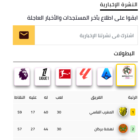
النشرة الإخبارية
ابقوا على اطلاع بآخر المستجدات والأخبار العاجلة
البطولات
الرتبة
الفريق
لعب
له
عليه
النقاط
1
المغرب الفاسي
30
40
17
59
2
نهضة بركان
30
44
27
57