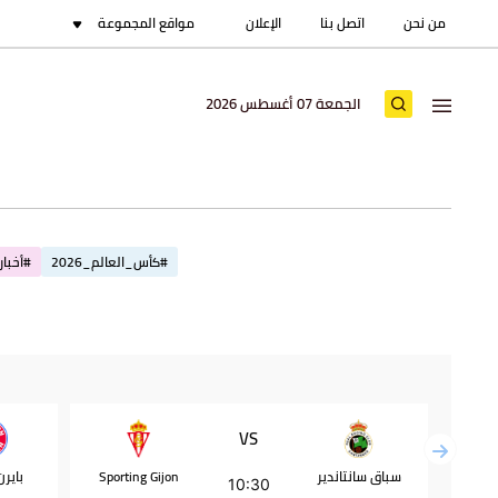
من نحن
اتصل بنا
الإعلان
مواقع المجموعة
الجمعة 07 أغسطس 2026
#كأس_العالم_2026
#أخبار_
VS
سباق سانتاندير
Sporting Gijon
باير
10:30