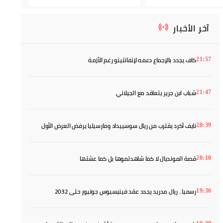
آخر الأخبار
كاف يجدد بالإجماع دعمه لإنفانتينو رغم الأزمة
21:57
شباب ابن جرير يتعاقد مع الجيلاني
21:47
نايف أكرد يقترب من ريال سوسييداد ومارسيليا يرفض العرض الأول
20:39
قصة المونديال لا كما شاهدتموها بل كما عشتها
20:10
رسميا.. ريال مدريد يجدد عقد فينيسيوس جونيور حتى 2032
19:36