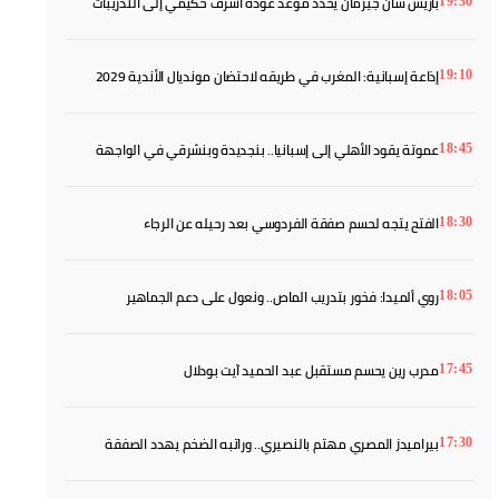
باريس سان جيرمان يحدد موعد عودة أشرف حكيمي إلى التدريبات
19:30
إذاعة إسبانية: المغرب في طريقه لاحتضان مونديال الأندية 2029
19:10
عموتة يقود الأهلي إلى إسبانيا.. بنجديدة وبنشرقي في الواجهة
18:45
الفتح يتجه لحسم صفقة الفردوسي بعد رحيله عن الرجاء
18:30
روي ألميدا: فخور بتدريب الماص.. ونعول على دعم الجماهير
18:05
مدرب رين يحسم مستقبل عبد الحميد آيت بودلال
17:45
بيراميدز المصري مهتم بالنصيري.. وراتبه الضخم يهدد الصفقة
17:30