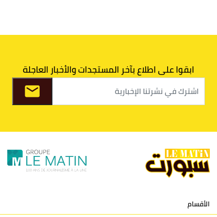
5
الوداد البيضاوي
30
39
33
43
6
الدفاع الحسني الجديدي
30
30
34
40
7
اتحاد طنجة
30
27
31
39
ابقوا على اطلاع بآخر المستجدات والأخبار العاجلة
8
الفتح الرياضي
30
31
36
37
9
الكوكب المراكشي
30
27
26
36
10
النادي المكناسي
30
24
33
36
11
نادي النهضة زمامرة
30
28
37
33
12
حسنية أكادير
30
27
39
33
الأقسام
13
إتحاد تواركة
30
32
40
31