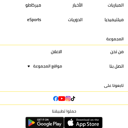
المباريات
الأخبار
ميركاطو
14
أولمبيك الدشيرة
30
29
40
30
ميلتيميديا
الدوريات
eSports
15
اتحاد يعقوب المنصور
30
34
44
30
المجموعة
16
نادي أولمبيك آسفي
30
24
42
22
من نحن
الاعلان
اتصل بنا
مواقع المجموعة
تابعونا على
حملوا تطبيقنا