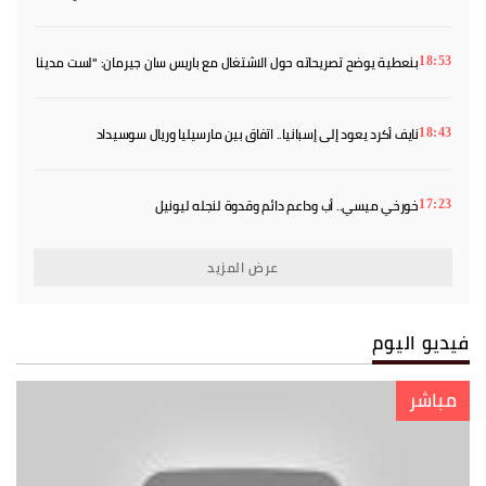
منافق»
بنعطية يوضح تصريحاته حول الاشتغال مع باريس سان جيرمان: "لست مدينا
18:53
لأحد"
نايف أكرد يعود إلى إسبانيا.. اتفاق بين مارسيليا وريال سوسيداد
18:43
خورخي ميسي.. أب وداعم دائم وقدوة لنجله ليونيل
17:23
عرض المزيد
فيديو اليوم
مباشر