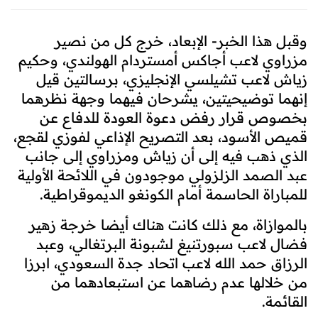
وقبل هذا الخبر- الإبعاد، خرج كل من نصير
مزراوي لاعب أجاكس أمستردام الهولندي، وحكيم
زياش لاعب تشيلسي الإنجليزي، برسالتين قيل
إنهما توضيحيتين، يشرحان فيهما وجهة نظرهما
بخصوص قرار رفض دعوة العودة للدفاع عن
قميص الأسود، بعد التصريح الإذاعي لفوزي لقجع،
الذي ذهب فيه إلى أن زياش ومزراوي إلى جانب
عبد الصمد الزلزولي موجودون في اللائحة الأولية
للمباراة الحاسمة أمام الكونغو الديموقراطية.
بالموازاة، مع ذلك كانت هناك أيضا خرجة زهير
فضال لاعب سبورتنيغ لشبونة البرتغالي، وعبد
الرزاق حمد الله لاعب اتحاد جدة السعودي، ابرزا
من خلالها عدم رضاهما عن استبعادهما من
القائمة.