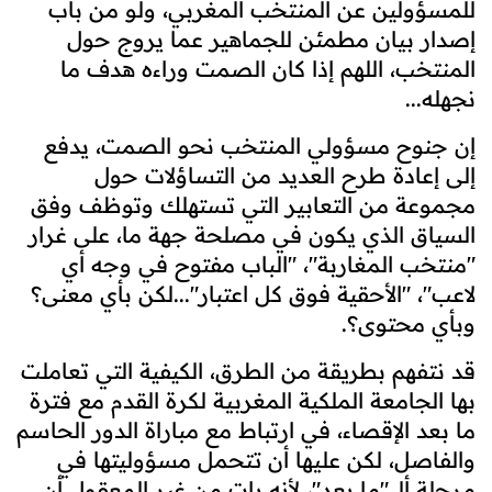
للمسؤولين عن المنتخب المغربي، ولو من باب
إصدار بيان مطمئن للجماهير عما يروج حول
المنتخب، اللهم إذا كان الصمت وراءه هدف ما
نجهله...
إن جنوح مسؤولي المنتخب نحو الصمت، يدفع
إلى إعادة طرح العديد من التساؤلات حول
مجموعة من التعابير التي تستهلك وتوظف وفق
السياق الذي يكون في مصلحة جهة ما، على غرار
"منتخب المغاربة"، "الباب مفتوح في وجه أي
لاعب"، "الأحقية فوق كل اعتبار"...لكن بأي معنى؟
وبأي محتوى؟.
قد نتفهم بطريقة من الطرق، الكيفية التي تعاملت
بها الجامعة الملكية المغربية لكرة القدم مع فترة
ما بعد الإقصاء، في ارتباط مع مباراة الدور الحاسم
والفاصل، لكن عليها أن تتحمل مسؤوليتها في
مرحلة ألـ "ما بعد"، لأنه بات من غير المعقول أن