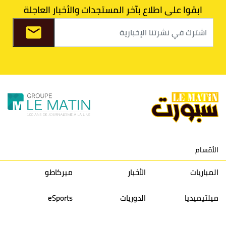
ابقوا على اطلاع بآخر المستجدات والأخبار العاجلة
8
الفتح الرياضي
30
31
36
37
9
الكوكب المراكشي
30
27
26
36
10
النادي المكناسي
30
24
33
36
11
نادي النهضة زمامرة
30
28
37
33
12
حسنية أكادير
30
27
39
33
الأقسام
13
إتحاد تواركة
30
32
40
31
المباريات
الأخبار
ميركاطو
14
أولمبيك الدشيرة
30
29
40
30
ميلتيميديا
الدوريات
eSports
15
اتحاد يعقوب المنصور
30
34
44
30