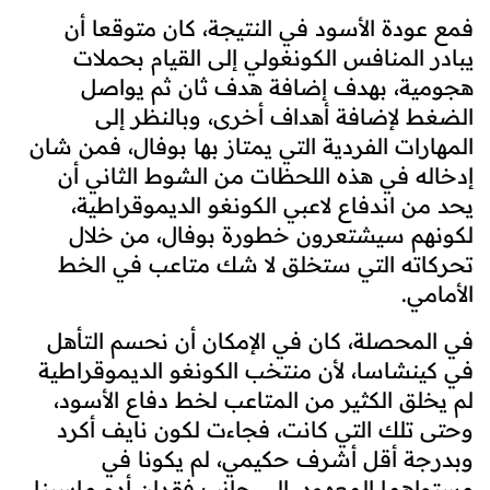
فمع عودة الأسود في النتيجة، كان متوقعا أن
يبادر المنافس الكونغولي إلى القيام بحملات
هجومية، بهدف إضافة هدف ثان ثم يواصل
الضغط لإضافة أهداف أخرى، وبالنظر إلى
المهارات الفردية التي يمتاز بها بوفال، فمن شان
إدخاله في هذه اللحظات من الشوط الثاني أن
يحد من اندفاع لاعبي الكونغو الديموقراطية،
لكونهم سيشتعرون خطورة بوفال، من خلال
تحركاته التي ستخلق لا شك متاعب في الخط
الأمامي.
في المحصلة، كان في الإمكان أن نحسم التأهل
في كينشاسا، لأن منتخب الكونغو الديموقراطية
لم يخلق الكثير من المتاعب لخط دفاع الأسود،
وحتى تلك التي كانت، فجاءت لكون نايف أكرد
وبدرجة أقل أشرف حكيمي، لم يكونا في
مستواهما المعهود، إلى جانب فقدان أدم ماسينا