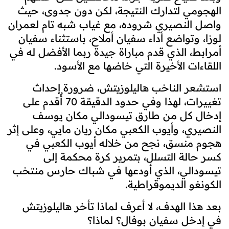
الهجومي لتدارك النتيجة، لكن دون جدوى، حيث
واصل النصيري شروده، مع غياب شبه تام لعمران
لوزا، وتواضع أداء سفيان أملاح، باستثناء سفيان
أمرابط، الذي قدم مباراة جيدة ربما الأفضل له في
اللقاءات الأخيرة التي خاضها مع الأسود.
استشعر الناخب هاليلوزيتش، ضرورة إحداث
تغييرات، لهذا وفي حدود الدقيقة 70 أٌقدم على
إدخال كل من طارق تيسودالي مكان يوسف
النصيري، وأيوب الكعبي مكان ريان مايي، وعلى إثر
هجوم منسق، نجح من خلاله أيوب الكعبي في
كسر حالة التسلل، بتمرير كرة محكمة إلى
تيسودالي، الذي أودعها في شباك حارس منتخب
الكونغو الديموقراطية.
بعد هذا الهدف، لا أعرف لماذا تأخر هاليلوزيتش
في إدخل سفيان بوفال؟ لماذا؟