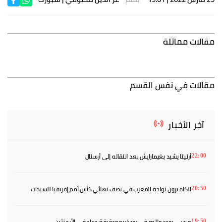
مقالات مماثلة
مقالات في نفس القسم
آخر الأخبار
أرتيتا يشيد بغيمارايش بعد انتقاله إلى أرسنال
22:00
الكاميرون تواجه المغرب في نصف نهائي كأس أمم إفريقيا للسيدات
20:50
ميسي يودع والده في روساريو ودقيقة حداد في الأرجنتين
19:50