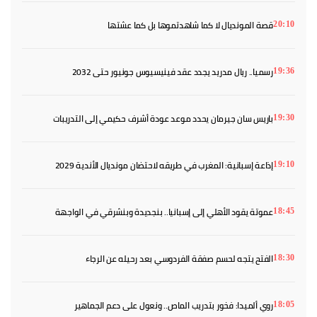
قصة المونديال لا كما شاهدتموها بل كما عشتها
20:10
رسميا.. ريال مدريد يجدد عقد فينيسيوس جونيور حتى 2032
19:36
باريس سان جيرمان يحدد موعد عودة أشرف حكيمي إلى التدريبات
19:30
إذاعة إسبانية: المغرب في طريقه لاحتضان مونديال الأندية 2029
19:10
عموتة يقود الأهلي إلى إسبانيا.. بنجديدة وبنشرقي في الواجهة
18:45
الفتح يتجه لحسم صفقة الفردوسي بعد رحيله عن الرجاء
18:30
روي ألميدا: فخور بتدريب الماص.. ونعول على دعم الجماهير
18:05