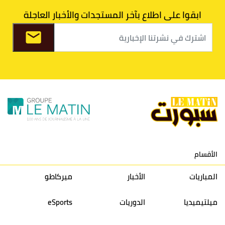
7
اتحاد طنجة
30
27
31
39
ابقوا على اطلاع بآخر المستجدات والأخبار العاجلة
8
الفتح الرياضي
30
31
36
37
9
الكوكب المراكشي
30
27
26
36
10
النادي المكناسي
30
24
33
36
11
نادي النهضة زمامرة
30
28
37
33
12
حسنية أكادير
30
27
39
33
الأقسام
13
إتحاد تواركة
30
32
40
31
المباريات
الأخبار
ميركاطو
14
أولمبيك الدشيرة
30
29
40
30
ميلتيميديا
الدوريات
eSports
15
اتحاد يعقوب المنصور
30
34
44
30