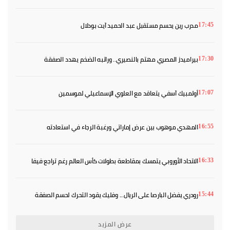
مدرب رين يحسم مستقبل عبد الحميد آيت بودلال
17:45
بيراميدز المصري مهتم بالنصيري.. وراتبه الضخم يهدد الصفقة
17:30
أولمبيك آسفي يتعاقد مع العلوي الإسماعيلي لموسمين
17:07
المهدي موهوب بين عرض إماراتي ورغبة الرجاء في استعادته
16:55
الاتحاد الأوروبي يتمسك بمقاطعة بطولات كأس العالم رغم تراجع فيفا
16:33
رودري يفضل البارصا على الريال... وفليك يقود التحرك لحسم الصفقة
15:44
عرض المزيد