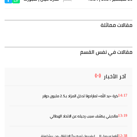
مقالات مماثلة
مقالات في نفس القسم
آخر الأخبار
كرة «يد الله» لمارادونا تدخل المزاد بـ2.5 مليون دولار
14:17
مالديني يكشف سبب رحيله عن الاتحاد الإيطالي
13:19
أراوخو يصل إلى ليفربول تمهيداً للانتقال من برشلونة
12:38