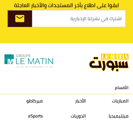
ابقوا على اطلاع بآخر المستجدات والأخبار العاجلة
8
الفتح الرياضي
30
31
36
37
9
الكوكب المراكشي
30
27
26
36
10
النادي المكناسي
30
24
33
36
11
نادي النهضة زمامرة
30
28
37
33
12
حسنية أكادير
30
27
39
33
الأقسام
13
إتحاد تواركة
30
32
40
31
المباريات
الأخبار
ميركاطو
14
أولمبيك الدشيرة
30
29
40
30
ميلتيميديا
الدوريات
eSports
15
اتحاد يعقوب المنصور
30
34
44
30