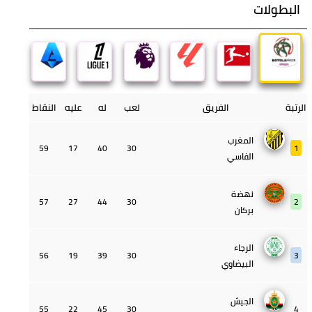
النشرة الإخبارية
ابقوا على اطلاع بآخر المستجدات والأخبار العاجلة
البطولات
الرتبة
الفريق
لعب
له
عليه
النقاط
المغرب
59
17
40
30
1
الفاسي
نهضة
57
27
44
30
2