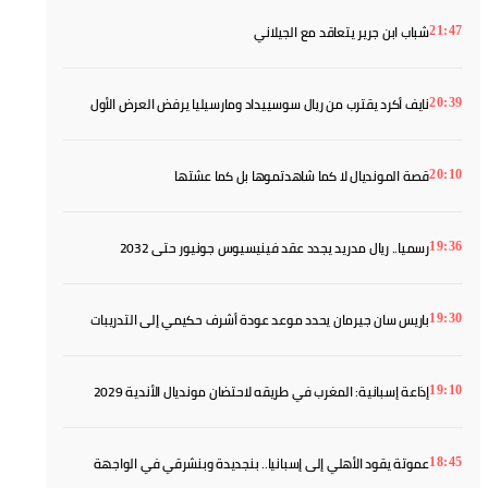
آخر الأخبار
كاف يجدد بالإجماع دعمه لإنفانتينو رغم الأزمة
21:57
شباب ابن جرير يتعاقد مع الجيلاني
21:47
نايف أكرد يقترب من ريال سوسييداد ومارسيليا يرفض العرض الأول
20:39
قصة المونديال لا كما شاهدتموها بل كما عشتها
20:10
رسميا.. ريال مدريد يجدد عقد فينيسيوس جونيور حتى 2032
19:36