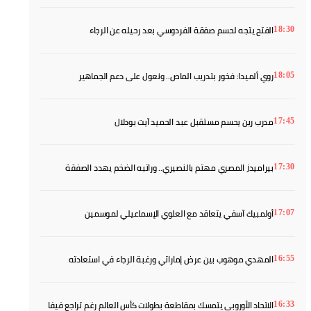
باريس سان جيرمان يحدد موعد عودة أشرف حكيمي إلى التدريبات
19:30
إذاعة إسبانية: المغرب في طريقه لاحتضان مونديال الأندية 2029
19:10
عموتة يقود الأهلي إلى إسبانيا.. بنجديدة وبنشرقي في الواجهة
18:45
الفتح يتجه لحسم صفقة الفردوسي بعد رحيله عن الرجاء
18:30
روي ألميدا: فخور بتدريب الماص.. ونعول على دعم الجماهير
18:05
مدرب رين يحسم مستقبل عبد الحميد آيت بودلال
17:45
بيراميدز المصري مهتم بالنصيري.. وراتبه الضخم يهدد الصفقة
17:30