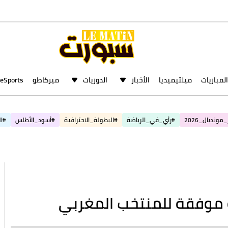
المباريات
ميلتيميديا
الأخبار
الدوريات
ميركاطو
eSports
مونديال_2026
#رأي_في_الرياضة
#البطولة_الاحترافية
#أسود_الأطلس
#ال
مباريات اليوم
غدًا
أمس
1 - 0
2 - 0
لونيك
RFS
سالزبورغ
8:00
17:00