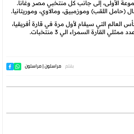
بقلم
مراسلون
| مراسلون
مباراته الثانية ضد منتخب غانا، في حين يخوض
عة الأولى، إلى جانب كل منتخبي مصر وغانا.
ل (حامل اللقب) وموزمبيق، ومالاوي، وموريتانيا
.
العالم التي سيقام لأول مرة في قارة أفريقيا،
ي القارة السمراء الي 3 منتخبات.
بقلم
مراسلون
| مراسلون