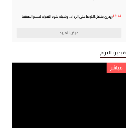
أولمبيك آسفي يتعاقد مع العلوي الإسماعيلي لموسمين
17:07
المهدي موهوب بين عرض إماراتي ورغبة الرجاء في استعادته
16:55
الاتحاد الأوروبي يتمسك بمقاطعة بطولات كأس العالم رغم تراجع فيفا
16:33
رودري يفضل البارصا على الريال... وفليك يقود التحرك لحسم الصفقة
15:44
عرض المزيد
فيديو اليوم
مباشر