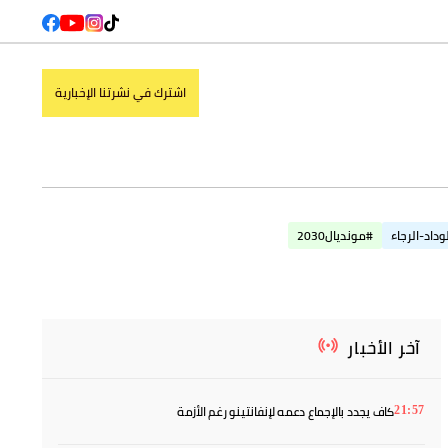
اشترك في نشرتنا الإخبارية
وداد-الرجاء
#مونديال2030
0 - 0
نادي بافوس لكرة القدم
راكوو تشيستوشوا
هاماربي
18:00
1