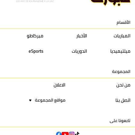
12
حسنية أكادير
30
27
39
33
الأقسام
13
إتحاد تواركة
30
32
40
31
المباريات
الأخبار
ميركاطو
14
أولمبيك الدشيرة
30
29
40
30
ميلتيميديا
الدوريات
eSports
15
اتحاد يعقوب المنصور
30
34
44
30
المجموعة
16
نادي أولمبيك آسفي
30
24
42
22
من نحن
الاعلان
اتصل بنا
مواقع المجموعة
تابعونا على