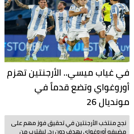
في غياب ميسي.. الأرجنتين تهزم
أوروغواي وتضع قدماً في
مونديال 26
نجح منتخب الأرجنتين في تحقيق فوز مهم على
مضيفه أوروغواي بهدف دون رد، ليقترب من