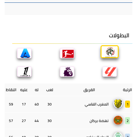
البطولات
الرتبة
الفريق
لعب
له
عليه
النقاط
1
المغرب الفاسي
30
40
17
59
2
نهضة بركان
30
44
27
57