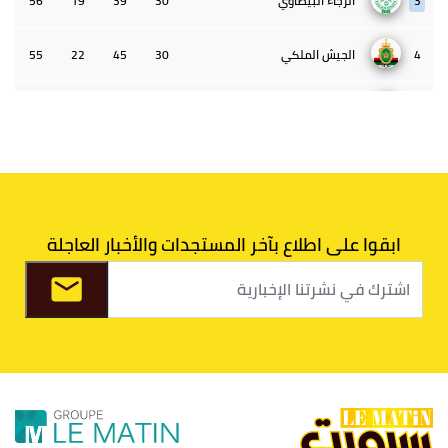
3
الرجاء البيضاوي
30
39
19
56
4
الجيش الملكي
30
45
22
55
5
الوداد البيضاوي
30
39
33
43
6
الدفاع الحسني الجديدي
30
30
34
40
7
اتحاد طنجة
30
27
31
39
ابقوا على اطلاع بآخر المستجدات والأخبار العاجلة
8
الفتح الرياضي
30
31
36
37
9
الكوكب المراكشي
30
27
26
36
10
النادي المكناسي
30
24
33
36
11
نادي النهضة زمامرة
30
28
37
33