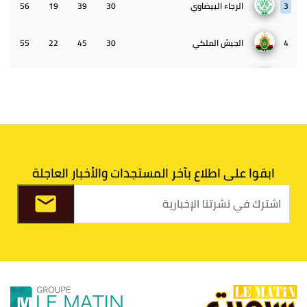
3
الرجاء البيضاوي
30
39
19
56
4
الجيش الملكي
30
45
22
55
5
الوداد البيضاوي
30
39
33
43
6
الدفاع الحسني الجديدي
30
30
34
40
7
اتحاد طنجة
30
27
31
39
ابقوا على اطلاع بآخر المستجدات والأخبار العاجلة
8
الفتح الرياضي
30
31
36
37
9
الكوكب المراكشي
30
27
26
36
10
النادي المكناسي
30
24
33
36
11
نادي النهضة زمامرة
30
28
37
33