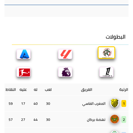
البطولات
الرتبة
الفريق
لعب
له
عليه
النقاط
1
المغرب الفاسي
30
40
17
59
2
نهضة بركان
30
44
27
57