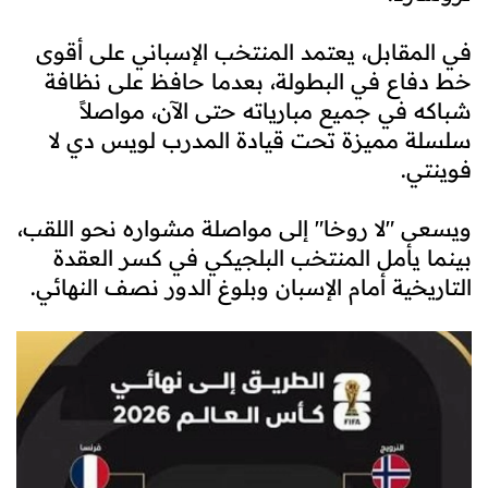
في المقابل، يعتمد المنتخب الإسباني على أقوى
خط دفاع في البطولة، بعدما حافظ على نظافة
شباكه في جميع مبارياته حتى الآن، مواصلاً
سلسلة مميزة تحت قيادة المدرب لويس دي لا
فوينتي.
ويسعى "لا روخا" إلى مواصلة مشواره نحو اللقب،
بينما يأمل المنتخب البلجيكي في كسر العقدة
التاريخية أمام الإسبان وبلوغ الدور نصف النهائي.