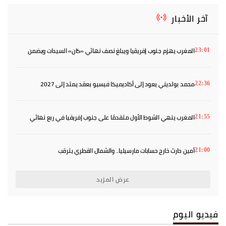
آخر الأخبار
المغرب يهزم جنوب إفريقيا ويبلغ نصف نهائي «كان» السيدات ويضمن
23:01
بطاقة المونديال
محمد بولديني يعود إلى أكاديميكا فيسيو بعقد يمتد إلى 2027
22:36
المغرب ينهي الشوط الأول متقدمًا على جنوب إفريقيا في ربع نهائي
21:55
«كان» السيدات
أمين حارث خارج حسابات مارسيليا.. والشمال القطري يترقب
21:00
عرض المزيد
فيديو اليوم