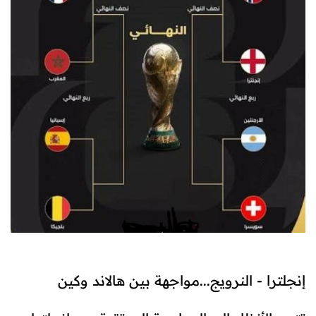
إنجلترا - النرويج...مواجهة بين هالاند وكين