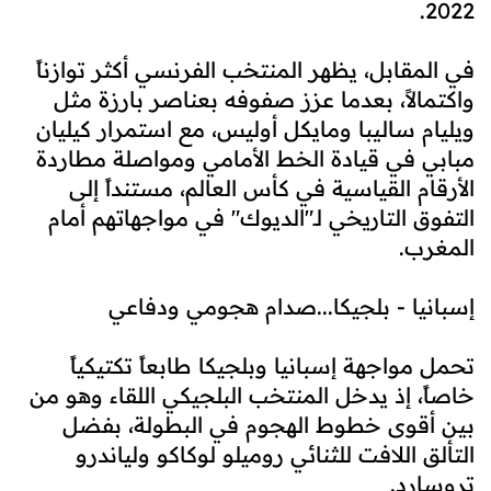
2022.
في المقابل، يظهر المنتخب الفرنسي أكثر توازناً
واكتمالاً، بعدما عزز صفوفه بعناصر بارزة مثل
ويليام ساليبا ومايكل أوليس، مع استمرار كيليان
مبابي في قيادة الخط الأمامي ومواصلة مطاردة
الأرقام القياسية في كأس العالم، مستنداً إلى
التفوق التاريخي لـ"الديوك" في مواجهاتهم أمام
المغرب.
إسبانيا - بلجيكا...صدام هجومي ودفاعي
تحمل مواجهة إسبانيا وبلجيكا طابعاً تكتيكياً
خاصاً، إذ يدخل المنتخب البلجيكي اللقاء وهو من
بين أقوى خطوط الهجوم في البطولة، بفضل
التألق اللافت للثنائي روميلو لوكاكو ولياندرو
تروسارد.