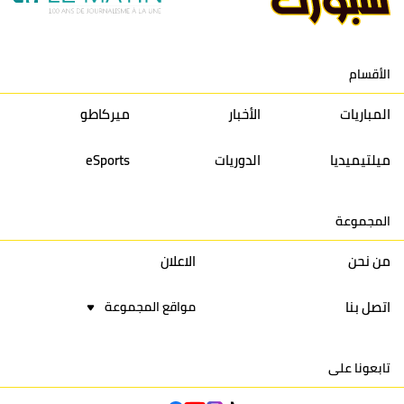
12
حسنية أكادير
30
27
39
33
الأقسام
13
إتحاد تواركة
30
32
40
31
المباريات
الأخبار
ميركاطو
14
أولمبيك الدشيرة
30
29
40
30
ميلتيميديا
الدوريات
eSports
15
اتحاد يعقوب المنصور
30
34
44
30
المجموعة
16
نادي أولمبيك آسفي
30
24
42
22
من نحن
الاعلان
اتصل بنا
مواقع المجموعة
تابعونا على