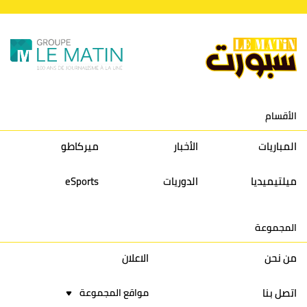
اتحاد
39
31
27
30
7
طنجة
الفتح
37
36
31
30
8
الرياضي
الأقسام
الكوكب
36
26
27
30
9
المراكشي
المباريات
الأخبار
ميركاطو
النادي
36
33
24
30
10
ميلتيميديا
الدوريات
eSports
المكناسي
نادي النهضة
المجموعة
33
37
28
30
11
زمامرة
من نحن
الاعلان
حسنية
33
39
27
30
12
اتصل بنا
أكادير
مواقع المجموعة