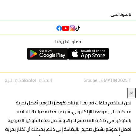
إتحاد
31
40
32
30
13
تابعونا على
تواركة
أولمبيك
30
40
29
30
14
الدشيرة
حملوا تطبيقنا
اتحاد يعقوب
30
44
34
30
15
المنصور
© Groupe LE MATIN 2025
الاحكام العامة
احكام البيع
نادي أولمبيك
22
42
24
30
16
آسفي
✕
نحن نستخدم ملفات تعريف الارتباط (كوكيز) لتوفير أفضل تجربة
ممكنة على موقعنا الإلكتروني. سيتم حفظ تفضيلاتك الخاصة
بالكوكيز في ذاكرة المتصفح لديك. وتشمل هذه الكوكيز الضرورية
لعمل الموقع بشكل صحيح. بالإضافة إلى ذلك، يمكنك أن تختار بحرية