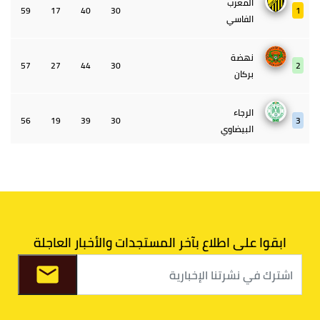
المغرب
59
17
40
30
1
الفاسي
نهضة
57
27
44
30
2
بركان
الرجاء
56
19
39
30
3
البيضاوي
الجيش
55
22
45
30
4
الملكي
الوداد
43
33
39
30
5
البيضاوي
ابقوا على اطلاع بآخر المستجدات والأخبار العاجلة
الدفاع الحسني
40
34
30
30
6
الجديدي