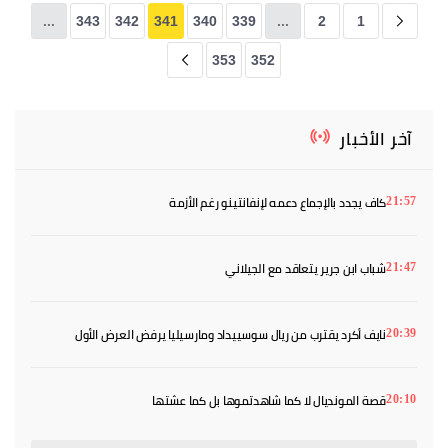
...
343
342
341
340
339
...
2
1
353
352
آخر الأخبار
كاف يجدد بالإجماع دعمه لإنفانتينو رغم الأزمة
21:57
شباب ابن جرير يتعاقد مع الجيلاني
21:47
نايف أكرد يقترب من ريال سوسييداد ومارسيليا يرفض العرض الأول
20:39
قصة المونديال لا كما شاهدتموها بل كما عشتها
20:10