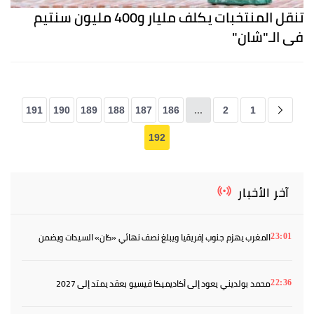
تنقل المنتخبات يكلف مليار و400 مليون سنتيم
في الـ"شان"
191
190
189
188
187
186
...
2
1
192
آخر الأخبار
المغرب يهزم جنوب إفريقيا ويبلغ نصف نهائي «كان» السيدات ويضمن
23:01
بطاقة المونديال
محمد بولديني يعود إلى أكاديميكا فيسيو بعقد يمتد إلى 2027
22:36