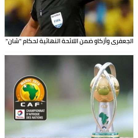
الجعفري وأزكاو ضمن اللائحة النهائية لحكام "شان"