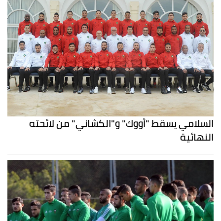
السلامي يسقط "أووك" و"الكشاني" من لائحته
النهائية