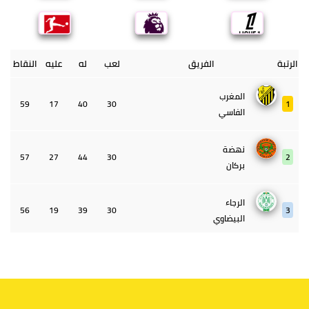
الرتبة
الفريق
لعب
له
عليه
النقاط
المغرب
59
17
40
30
1
الفاسي
نهضة
57
27
44
30
2
بركان
الرجاء
56
19
39
30
3
البيضاوي
الجيش
55
22
45
30
4
الملكي
الوداد